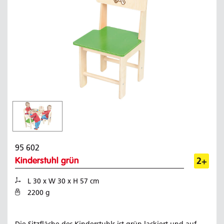
95 602
2+
Kinderstuhl grün
L 30 x W 30 x H 57 cm
2200 g
Die Sitzfläche des Kinderstuhls ist grün lackiert und auf